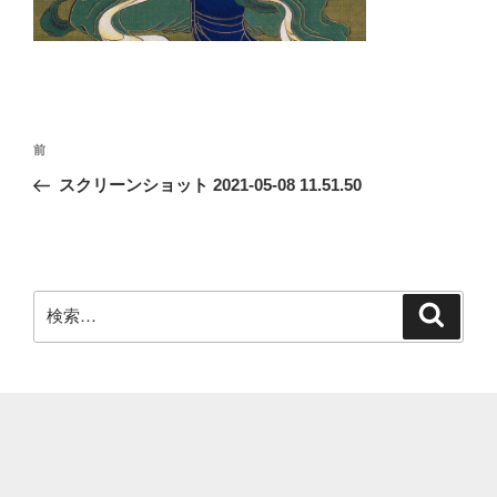
投
前
前
稿
の
スクリーンショット 2021-05-08 11.51.50
ナ
投
ビ
稿
ゲ
ー
検
検
シ
索
索:
ョ
ン