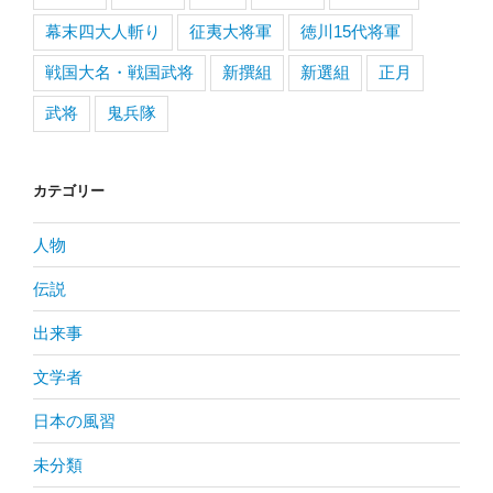
幕末四大人斬り
征夷大将軍
徳川15代将軍
戦国大名・戦国武将
新撰組
新選組
正月
武将
鬼兵隊
カテゴリー
人物
伝説
出来事
文学者
日本の風習
未分類