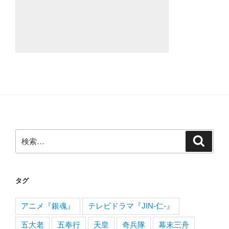
検
検
索
索:
タグ
アニメ『銀魂』
テレビドラマ『JIN-仁-』
五大老
五奉行
天皇
奇兵隊
幕末三舟