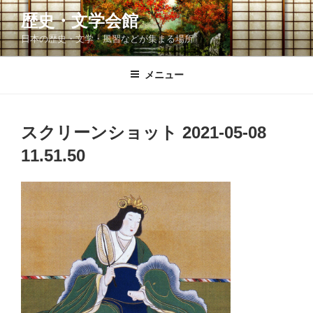
コ
歴史・文学会館
ン
日本の歴史・文学・風習などが集まる場所
テ
ン
ツ
メニュー
へ
ス
キ
スクリーンショット 2021-05-08
ッ
11.51.50
プ