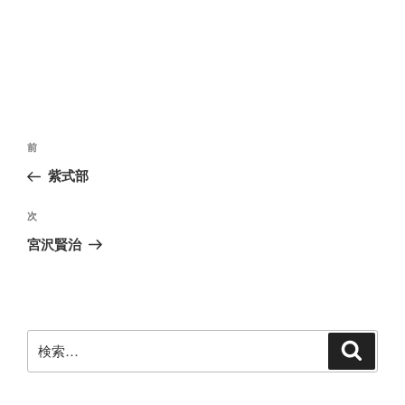
投
前
前
稿
の
紫式部
ナ
投
ビ
稿
次
次
ゲ
の
宮沢賢治
投
ー
稿
シ
ョ
ン
検
検
索
索: