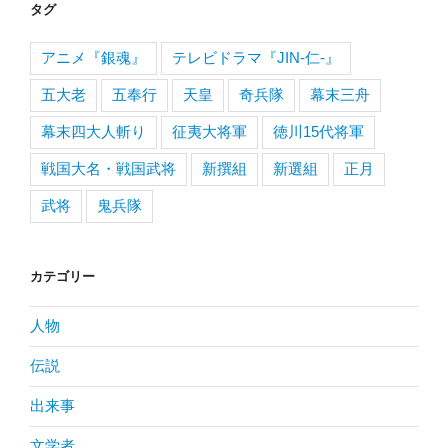
タグ
アニメ『銀魂』
テレビドラマ『JIN-仁-』
五大老
五奉行
天皇
奇兵隊
幕末三舟
幕末四大人斬り
征夷大将軍
徳川15代将軍
戦国大名・戦国武将
新撰組
新選組
正月
武将
鬼兵隊
カテゴリー
人物
伝説
出来事
文学者