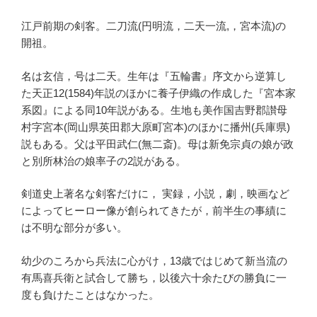
江戸前期の剣客。二刀流(円明流，二天一流,，宮本流)の
開祖。
名は玄信，号は二天。生年は『五輪書』序文から逆算し
た天正12(1584)年説のほかに養子伊織の作成した『宮本家
系図』による同10年説がある。生地も美作国吉野郡讃母
村字宮本(岡山県英田郡大原町宮本)のほかに播州(兵庫県)
説もある。父は平田武仁(無二斎)。母は新免宗貞の娘が政
と別所林治の娘率子の2説がある。
剣道史上著名な剣客だけに， 実録，小説，劇，映画など
によってヒーロー像が創られてきたが，前半生の事績に
は不明な部分が多い。
幼少のころから兵法に心がけ，13歳ではじめて新当流の
有馬喜兵衛と試合して勝ち，以後六十余たびの勝負に一
度も負けたことはなかった。