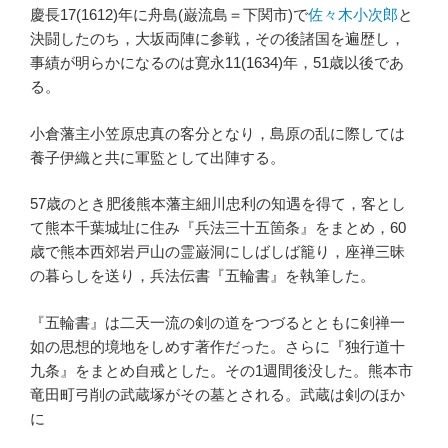
慶長17(1612)年に舟島(巌流島＝下関市)で
佐々木小次郎
と
決闘したのち，大坂両陣に参戦，その後諸国を遍歴し，
事績が明らかになるのは寛永11(1634)年，51歳以後であ
る。
小倉藩主小笠原忠真の客分となり，島原の乱に際しては
養子伊織と共に軍監として出陣する。
57歳のとき肥後熊本藩主細川忠利の知遇を得て，客とし
て熊本千葉城址に住み『兵法三十五箇条』をまとめ，60
歳で熊本西郊岩戸山の霊巌洞にしばしば籠り，座禅三昧
の暮らしを送り，兵法伝書『五輪書』を執筆した。
『五輪書』は二天一流の剣の道をつづるとともに剣禅一
如の思想的境地をしめす著作だった。さらに『独行道十
九条』をまとめ自戒とした。その1週間後没した。熊本市
竜田町弓削の武蔵塚がその墓とされる。武蔵は剣のほか
に