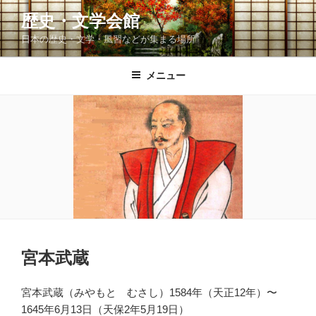
コ
歴史・文学会館
ン
日本の歴史・文学・風習などが集まる場所
テ
ン
ツ
メニュー
へ
ス
キ
ッ
プ
宮本武蔵
宮本武蔵（みやもと むさし）1584年（天正12年）〜
1645年6月13日（天保2年5月19日）