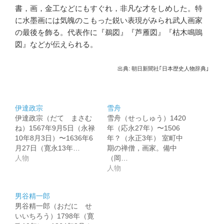
書，画，金工などにもすぐれ，非凡な才をしめした。特
に水墨画には気魄のこもった鋭い表現がみられ武人画家
の最後を飾る。代表作に『鵜図』『芦雁図』『枯木鳴鵙
図』などが伝えられる。
出典: 朝日新聞社｢日本歴史人物辞典｣
伊達政宗
雪舟
伊達政宗（だて まさむ
雪舟（せっしゅう）1420
ね）1567年9月5日（永禄
年（応永27年）〜1506
10年8月3日）〜1636年6
年？（永正3年） 室町中
月27日（寛永13年…
期の禅僧，画家。備中
人物
（岡…
人物
男谷精一郎
男谷精一郎（おだに せ
いいちろう）1798年（寛