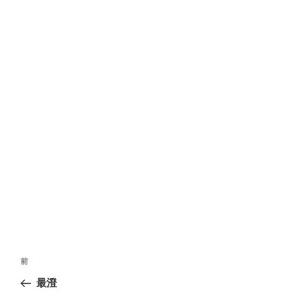
投
前
前
稿
の
最澄
ナ
投