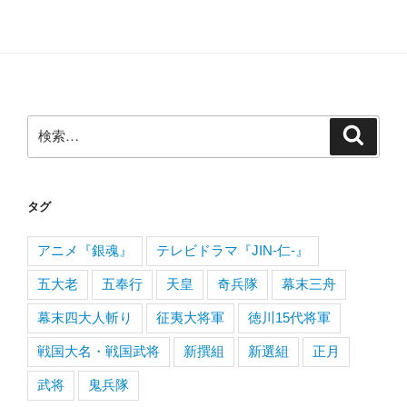
検
検
索
索:
タグ
アニメ『銀魂』
テレビドラマ『JIN-仁-』
五大老
五奉行
天皇
奇兵隊
幕末三舟
幕末四大人斬り
征夷大将軍
徳川15代将軍
戦国大名・戦国武将
新撰組
新選組
正月
武将
鬼兵隊