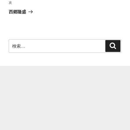
ビ
稿
次
次
ゲ
の
西郷隆盛
投
ー
稿
シ
ョ
ン
検
検
索
索: