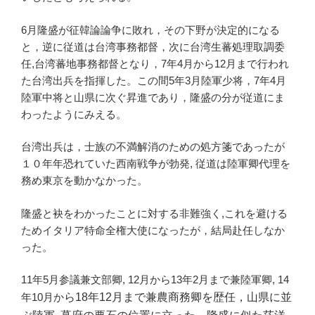
6
月隆盛が征韓論論争に敗れ，そ
の
下野が決定的になる
と，逆に従道は台湾事務都督，次に台湾生蕃処理取調委
任
,
台湾蕃地事務都督となり，
7
年
4
月から
12
月まで行われ
た台湾出兵を指揮した。この間
5
年
3
月陸軍少将，
7
年
4
月
陸軍中将と山県に次ぐ昇
進
であり，隆盛の分が従道にま
わったようにみえる。
台湾出兵は，士族の不満解消のための処方箋であった
が
１０年
年恐れていた西南戦争が勃発
,
従道は陸軍卿代理を
務め東京を動かなかった。
隆盛と袂をわかったこと
に
対する非難強く
,
これを避ける
ためイタリア特命全
権
大使になったが，結局赴任しなか
った。
11
年
5
月参議兼文部卿
, 12
月から
13
年
2
月まで兼陸軍卿
, 14
年
10
月か
ら
18
年
12
月まで兼農商務卿を歴任，山県に並