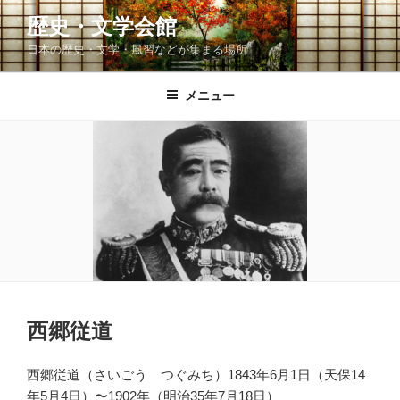
コ
歴史・文学会館
ン
日本の歴史・文学・風習などが集まる場所
テ
ン
ツ
メニュー
へ
ス
キ
ッ
プ
西郷従道
西郷従道（さいごう つぐみち）
1843
年
6
月
1
日（天保
14
年
5
月
4
日）〜
1902
年（明治
35
年
7
月
18
日）