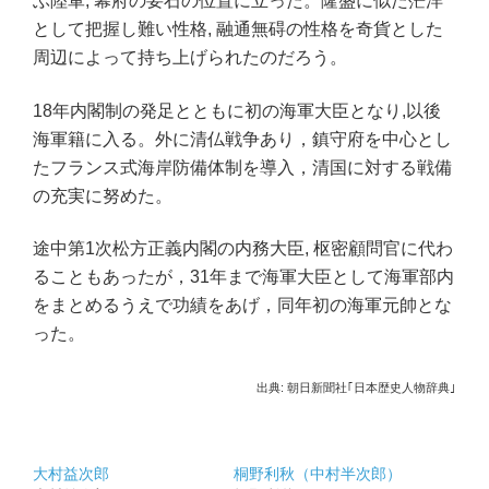
ぶ陸軍
,
幕府の要石の位置に立った。隆盛に似た茫洋
として把握
し
難い性格
,
融通無碍の性格を奇貨とした
周辺によっ
て持ち上げられたのだろう。
18
年内閣制の発足とともに初の海軍大臣となり
,
以後
海軍籍に入る。外に清仏戦争あり，鎮守府を中心とし
たフランス式海岸防備体制を導入，清国に対する戦備
の充実に努めた。
途中第
1
次松方正義内閣の内務大臣
,
枢密顧問官に代わ
ることもあったが，
31
年まで海軍大臣として海軍部内
をまと
め
るうえで功績をあげ，同年初の海軍元帥とな
った。
出典: 朝日新聞社｢日本歴史人物辞典｣
大村益次郎
桐野利秋（中村半次郎）