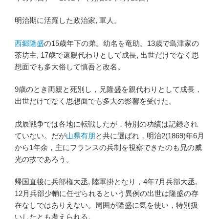
明治期に活躍した政治家
,
軍人。
西郷隆盛
の
15
歳年下の弟。幼名を竜助。
13
歳で島津家の
茶坊主
, 17
歳で還親代わりとして成長
,
出世だけでなく思
想面でも多大俗して慎吾と改名。
9
歳のとき両親と死別し，兄隆盛を親代わりとして成長，
出世だけでなく思想面でも多大の影響を受けた。
戊辰戦争では各地に転戦したが，特別の功績は記録され
ていない。だが
山県有朋
と共に選
ばれ，
明治
2(1869)
年
6
月
から
1
年余，主にフランスの兵制を視察できたのも兄の威
光の故であろう。
帰国直後に兵部権大丞
,
陸軍掛となり，
4
年
7
月兵部大丞
,
12
月兵部少輔に任ぜられるという異例の出世は隆盛の存
在な
し
ではありえない。
周囲が隆盛に気を使い，特別扱
いしたとも考えられる。