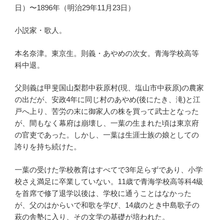
日）〜1896年（明治29年11月23日）
小説家・歌人。
本名奈津。東京生。則義・あやめの次女。青海学校高等
科中退。
父則義は甲斐国山梨郡中萩原村(現、塩山市中萩原)の農家
の出だが、安政4年に同じ村のあやめ(後にたき、滝)と江
戸へ上り、苦労の末に御家人の株を買って武士となった
が、間もなく幕府は崩壊し、一葉の生まれた頃は東京府
の官吏であった。しかし、一葉は生涯士族の娘としての
誇りを持ち続けた。
一葉の受けた学校教育はすべてで3年足らずであり、小学
校さえ満足に卒業していない。11歳で青海学校高等科4級
を首席で修了退学以後は、学校に通うことはなかった
が、父のはからいで和歌を学び、14歳のとき中島歌子の
萩の舎塾に入り、その文学の基礎が培われた。