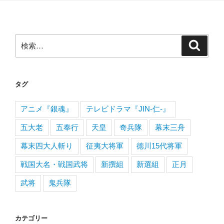
検
検
索
索:
タグ
アニメ『銀魂』
テレビドラマ『JIN-仁-』
五大老
五奉行
天皇
奇兵隊
幕末三舟
幕末四大人斬り
征夷大将軍
徳川15代将軍
戦国大名・戦国武将
新撰組
新選組
正月
武将
鬼兵隊
カテゴリー