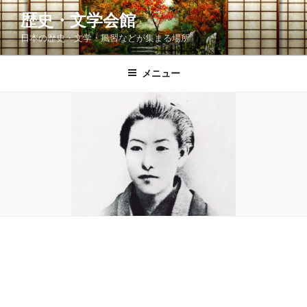
コ
歴史・文学会館
ン
日本の歴史・文学・風習などが集まる場所
テ
ン
ツ
メニュー
へ
ス
キ
ッ
プ