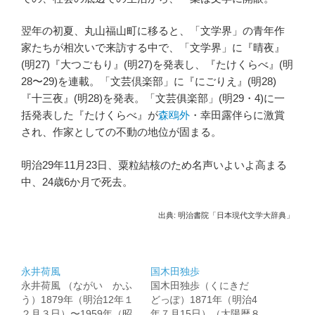
翌年の初夏、丸山福山町に移ると、「文学界」の青年作
家たちが相次いで来訪する中で、「文学界」に『晴夜』
(明27)『大つごもり』(明27)を発表し、『たけくらべ』(明
28〜29)を連載。「文芸倶楽部」に『にごりえ』(明28)
『十三夜』(明28)を発表。「文芸俱楽部」(明29・4)に一
括発表した『たけくらべ』が
森鴎外
・幸田露伴らに激賞
され、作家としての不動の地位が固まる。
明治29年11月23日、粟粒結核のため名声いよいよ高まる
中、24歳6か月で死去。
出典: 明治書院「日本現代文学大辞典」
永井荷風
国木田独歩
永井荷風 （ながい かふ
国木田独歩（くにきだ
う）1879年（明治12年１
どっぽ）1871年（明治4
２月３日）〜1959年（昭
年７月15日）（太陽暦８