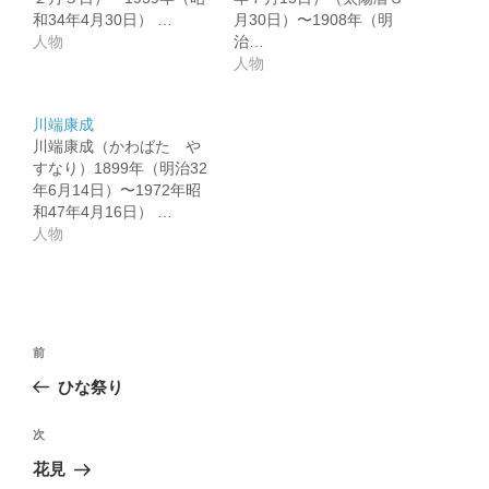
和34年4月30日） …
月30日）〜1908年（明
人物
治…
人物
川端康成
川端康成（かわばた や
すなり）1899年（明治32
年6月14日）〜1972年昭
和47年4月16日） …
人物
投
前
前
稿
の
ひな祭り
ナ
投
ビ
稿
次
次
ゲ
の
花見
投