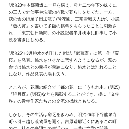
明治23年本郷菊坂に一戸を構え、母と二つ年下の妹くに
の三人で針仕事や洗濯の内職で暮らしをたてた。一方、
萩の舎の姉弟子田辺龍子(号花圃、三宅雪嶺夫人)が、小説
『藪の賞』を書いて多額の稿料をもらったことに刺激さ
れ、「東京朝日新聞」の小説記者半井桃水に師事して小
説を書きはしめる。
明治25年3月桃水の創刊した雑誌「武蔵野」に第一作『闇
桜』を発表。桃水をひそかに恋するようになるが、萩の
舎では桃水との間柄が問題になり、桃水とは別れること
になり、作品発表の場も失う。
ところが、花圃の紹介で「都の花」に『うもれ木』(明25)
『暁月夜』(明石)などを掲載することができ、後に「文学
界」の青年作家たちとの交流の機緑ともなる。
しかし、その生活は窮乏をきわめ、明治26年下谷龍泉寺
町へ引っ越し荒物屋を開く。吉原遊廓近くにあるこの町
での、社会の底辺での生活から、一葉は文学に開眼。