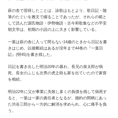
萩の舎で習得したことは、詠歌はもとより、歌日記・随
筆のたぐいを雅文で綴ることであったが、それらの範と
して読んだ源氏物語・伊勢物語・古今和歌集などの平安
朝文学は、初期の小説の上に大きく影響している。
一葉は萩の舎に入って間もない14歳のときから日記を書
きはじめ、以後断続はあるが没年まで44巻の『一葉日
記』(明45)を書き残した。
日記を書き出した明治20年の暮れ、長兄の泉太郎が病
死、長女のふじも次男の虎之助も家を出ていたので家督
を相続。
明治22年に父が事業に失敗し多くの負債を残して病死す
ると、一葉は一家の責任者となるが、婚約の間柄にあっ
た渋谷三郎から一方的に解消を求められ、心に痛手を負
う。