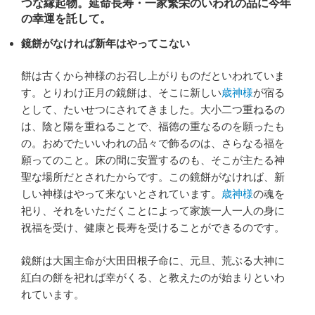
つな縁起物。延命長寿・一家繁栄のいわれの品に今年
の幸運を託して。
鏡餅がなければ新年はやってこない
餅は古くから神様のお召し上がりものだといわれていま
す。とりわけ正月の鏡餅は、そこに新しい
歳神様
が宿る
として、たいせつにされてきました。大小二つ重ねるの
は、陰と陽を重ねることで、福徳の重なるのを願ったも
の。おめでたいいわれの品々で飾るのは、さらなる福を
願ってのこと。床の間に安置するのも、そこが主たる神
聖な場所だとされたからです。この鏡餅がなければ、新
しい神様はやって来ないとされています。
歳神様
の魂を
祀り、それをいただくことによって家族一人一人の身に
祝福を受け、健康と長寿を受けることができるのです。
鏡餅は大国主命が大田田根子命に、元旦、荒ぶる大神に
紅白の餅を祀れば幸がくる、と教えたのが始まりといわ
れています。