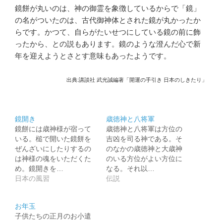
鏡餅が丸いのは、神の御霊を象徴しているからで「鏡」
の名がついたのは、古代御神体とされた鏡が丸かったか
らです。かつて、自らがたいせつにしている鏡の前に飾
ったから、との説もあります。鏡のような澄んだ心で新
年を迎えようとさとす意味もあったようです。
出典:講談社 武光誠編著「開運の手引き 日本のしきたり」
鏡開き
歳徳神と八将軍
鏡餅には歳神様が宿って
歳徳神と八将軍は方位の
いる。槌で開いた鏡餅を
吉凶を司る神である。そ
ぜんざいにしたりするの
のなかの歳徳神と大歳神
は神様の魂をいただくた
のいる方位がよい方位に
め。鏡開きを…
なる。それ以…
日本の風習
伝説
お年玉
子供たちの正月のお小遣