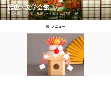
コ
歴史・文学会館
ン
日本の歴史・文学・風習などが集まる場所
テ
ン
ツ
メニュー
へ
ス
キ
ッ
プ