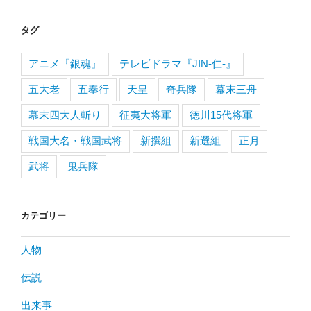
タグ
アニメ『銀魂』
テレビドラマ『JIN-仁-』
五大老
五奉行
天皇
奇兵隊
幕末三舟
幕末四大人斬り
征夷大将軍
徳川15代将軍
戦国大名・戦国武将
新撰組
新選組
正月
武将
鬼兵隊
カテゴリー
人物
伝説
出来事