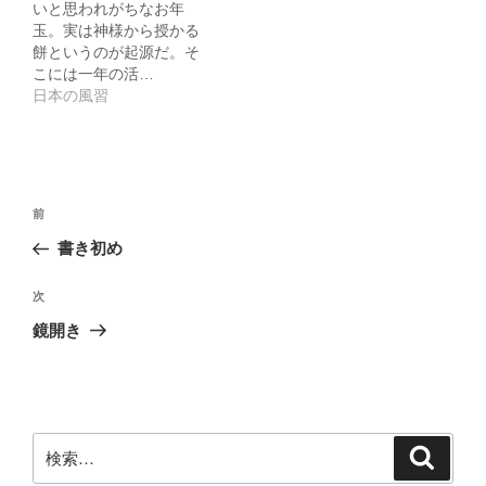
いと思われがちなお年
玉。実は神様から授かる
餅というのが起源だ。そ
こには一年の活…
日本の風習
投
前
前
稿
の
書き初め
ナ
投
ビ
稿
次
次
ゲ
の
鏡開き
投
ー
稿
シ
ョ
ン
検
検
索
索: