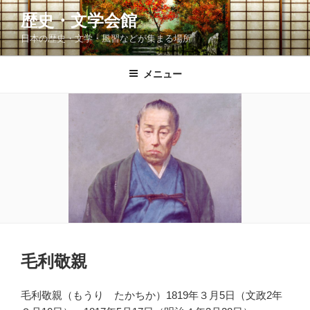
コ
歴史・文学会館
ン
日本の歴史・文学・風習などが集まる場所
テ
ン
ツ
メニュー
へ
ス
キ
ッ
プ
毛利敬親
毛利敬親（もうり たかちか）1819年３月5日（文政2年