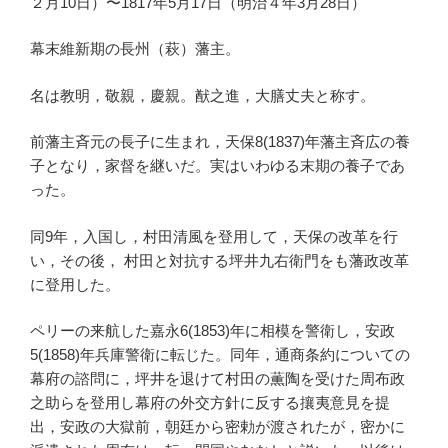
２月10日）〜1817年5月17日（明治４年3月28日）
幕末維新期の長州（萩）藩主。
名は教明，敬親，慶親。猷之進，大膳丈夫と称す。
前藩主斉元の長子に生まれ，天保8(1837)年藩主斉広の養
子となり，家督を継いだ。実はいわゆる末期の養子であ
った。
同9年，入国し，村田清風を登用して，天保の改革を行
い，その後， 村田と対抗する坪井九右衛門をも藩政改革
に登用した。
ペリーの来航した嘉永6(1853)年に相模を警衛し，安政
5(1858)年兵庫警衛に転じた。同年，通商条約についての
幕府の諮問に，坪井を退けて村田の薫陶を受けた周布政
之助らを登用し幕府の外交方針に反する攘夷意見を提
出，安政の大獄前，朝廷から密勅が渡されたが，密かに