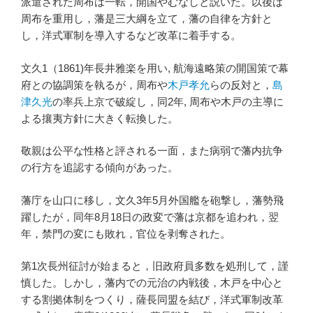
派遣された周布は一転，開国やむなしと説いた。以後は
周布を重用し，藩是三大綱を立て，藩の自律を方針と
し，洋式軍制を導入するなど改革に着手する。
文久1（1861)年長井雅楽を用い, 航海遠略策の開国策で幕
府との協調策を執るが，周布や
木戸孝允
らの反対と，
島
津久光
の率兵上京で破綻し，同2年, 周布や木戸の主導に
よる攘夷方針に大きく転換した。
敬親は公平な性格と評される一面，また病弱で藩内抗争
の行方を追認する傾向があった。
藩庁を山口に移し，文久3年5月外国艦を砲撃し，藩勢飛
躍したが，同年8月18日の政変で藩は京都を追われ，翌
年，禁門の変にも敗れ，官位を剥奪された。
第1次長州征討が始まると，旧政府員多数を処刑して，謹
慎した。しかし，藩内での元治の内戦後，木戸を中心と
する割拠体制をつくり，薩長同盟を結び，洋式軍制改革