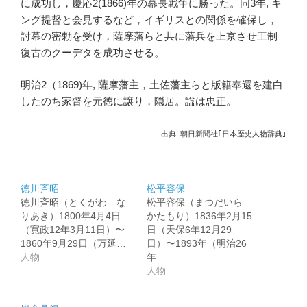
に成功し，慶応2(1866)年の幕長戦争に勝った。同3年, キ
ング提督と会見するなど，イギリスとの関係を確保し，
討幕の密勅を受け，薩摩藩らと共に藩兵を上京させ王制
復古のクーデタを成功させる。
明治2（1869)年, 薩摩藩主，土佐藩主らと版籍奉還を建白
したのち家督を元徳に譲り，隠居。諡は忠正。
出典: 朝日新聞社｢日本歴史人物辞典｣
徳川斉昭
松平容保
徳川斉昭（とくがわ な
松平容保（まつだいら
りあき）1800年4月4日
かたもり）1836年2月15
（寛政12年3月11日）〜
日（天保6年12月29
1860年9月29日（万延…
日）〜1893年（明治26
人物
年…
人物