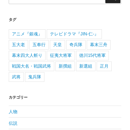
索:
タグ
アニメ『銀魂』
テレビドラマ『JIN-仁-』
五大老
五奉行
天皇
奇兵隊
幕末三舟
幕末四大人斬り
征夷大将軍
徳川15代将軍
戦国大名・戦国武将
新撰組
新選組
正月
武将
鬼兵隊
カテゴリー
人物
伝説