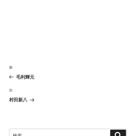
投
前
前
稿
の
毛利輝元
ナ
投
ビ
稿
次
次
ゲ
の
村田新八
投
ー
稿
シ
ョ
ン
検
検