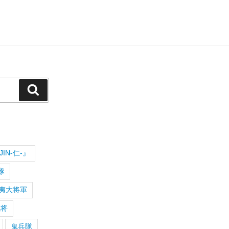
検
索
IN-仁-』
隊
夷大将軍
武将
鬼兵隊