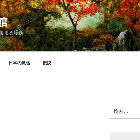
館
集まる場所
日本の風習
伝説
検
索: