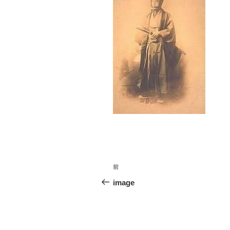
投
前
前
稿
の
image
投
ナ
稿
ビ