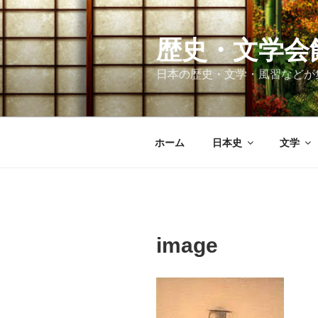
コ
ン
テ
歴史・文学会
ン
日本の歴史・文学・風習などが
ツ
へ
ス
キ
ホーム
日本史
文学
ッ
プ
image