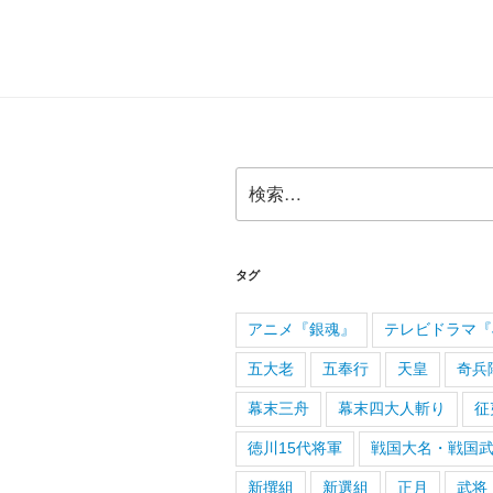
検
索:
タグ
アニメ『銀魂』
テレビドラマ『J
五大老
五奉行
天皇
奇兵
幕末三舟
幕末四大人斬り
征
徳川15代将軍
戦国大名・戦国
新撰組
新選組
正月
武将