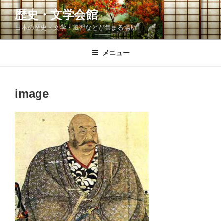
コ
歴史・文学会館
ン
日本の歴史・文学・風習などが集まる場所
テ
ン
ツ
メニュー
へ
ス
キ
image
ッ
プ