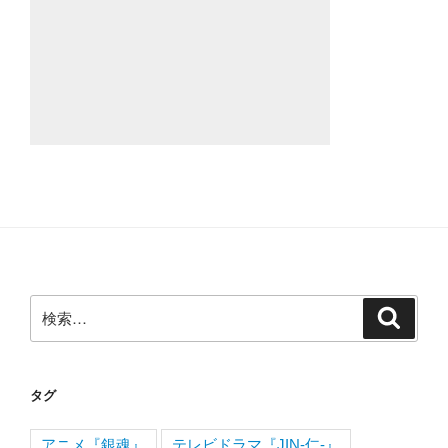
検
検
索
索:
タグ
アニメ『銀魂』
テレビドラマ『JIN-仁-』