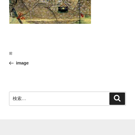
投
前
前
稿
の
image
ナ
投
ビ
稿
ゲ
ー
検
検
シ
索
索:
ョ
ン