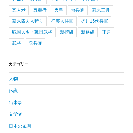
五大老
五奉行
天皇
奇兵隊
幕末三舟
幕末四大人斬り
征夷大将軍
徳川15代将軍
戦国大名・戦国武将
新撰組
新選組
正月
武将
鬼兵隊
カテゴリー
人物
伝説
出来事
文学者
日本の風習