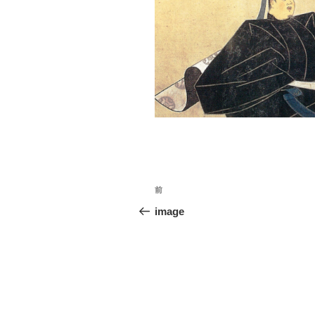
投
前
前
稿
の
image
投
ナ
稿
ビ
ゲ
ー