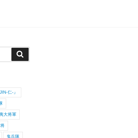
検
索
IN-仁-』
隊
夷大将軍
武将
鬼兵隊