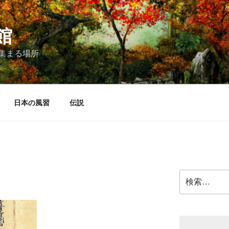
館
集まる場所
日本の風習
伝説
検
索: