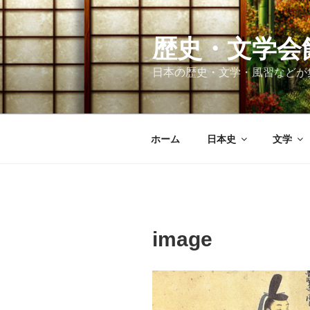
コ
ン
テ
歴史・文学会
ン
日本の歴史・文学・風習などが
ツ
へ
ス
キ
ホーム
日本史
文学
ッ
プ
image