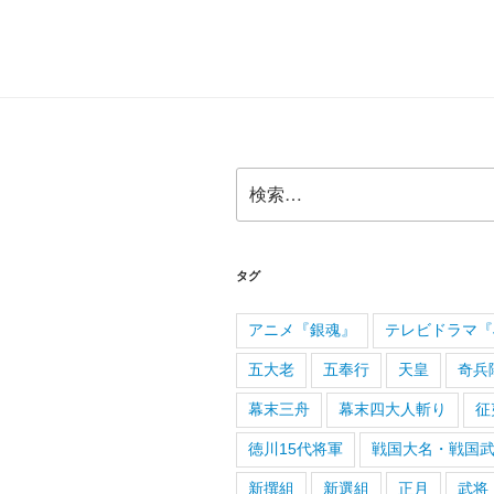
検
索:
タグ
アニメ『銀魂』
テレビドラマ『J
五大老
五奉行
天皇
奇兵
幕末三舟
幕末四大人斬り
征
徳川15代将軍
戦国大名・戦国
新撰組
新選組
正月
武将