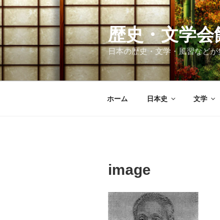
コ
ン
テ
歴史・文学会
ン
日本の歴史・文学・風習などが
ツ
へ
ス
キ
ホーム
日本史
文学
ッ
プ
image