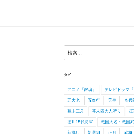
検
索:
タグ
アニメ『銀魂』
テレビドラマ『J
五大老
五奉行
天皇
奇兵
幕末三舟
幕末四大人斬り
征
徳川15代将軍
戦国大名・戦国
新撰組
新選組
正月
武将