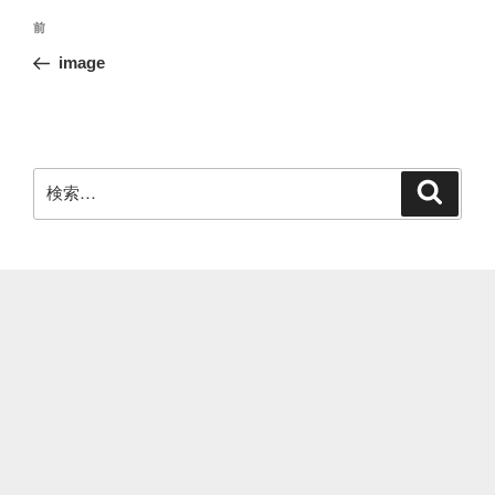
投
前
前
稿
の
image
ナ
投
ビ
稿
ゲ
ー
検
検
シ
索
索:
ョ
ン