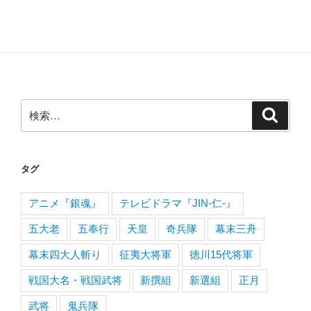
検
検
索
索:
タグ
アニメ『銀魂』
テレビドラマ『JIN-仁-』
五大老
五奉行
天皇
奇兵隊
幕末三舟
幕末四大人斬り
征夷大将軍
徳川15代将軍
戦国大名・戦国武将
新撰組
新選組
正月
武将
鬼兵隊