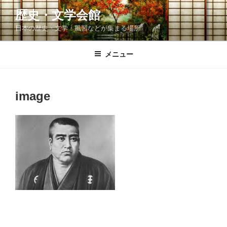
コ
歴史・文学会館
ン
日本の歴史・文学・風習などが集まる場所
テ
ン
ツ
メニュー
へ
ス
キ
image
ッ
プ