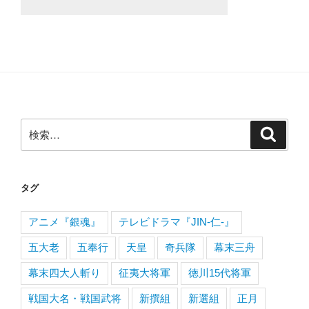
検
検
索
索:
タグ
アニメ『銀魂』
テレビドラマ『JIN-仁-』
五大老
五奉行
天皇
奇兵隊
幕末三舟
幕末四大人斬り
征夷大将軍
徳川15代将軍
戦国大名・戦国武将
新撰組
新選組
正月