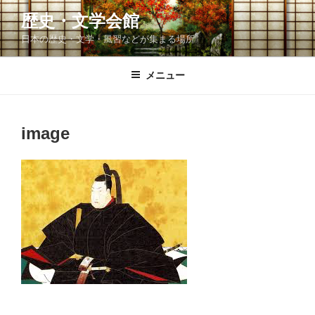
コ
歴史・文学会館
ン
日本の歴史・文学・風習などが集まる場所
テ
ン
ツ
メニュー
へ
ス
キ
image
ッ
プ