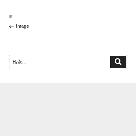
投
前
前
稿
の
image
ナ
投
ビ
稿
ゲ
ー
検
検
シ
索
索:
ョ
ン