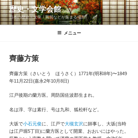
コ
歴史・文学会館
ン
日本の歴史・文学・風習などが集まる場所
テ
ン
ツ
メニュー
へ
ス
キ
齊藤方策
ッ
プ
齊藤方策（さいとう ほうさく）1771年(明和8年)〜1849
年11月22日(嘉永2年10月8日)
江戸後期の蘭方医。周防国佐波郡生まれ。
名は淳、字は素行、号は九和、狐松軒など。
大坂で
小石元俊
に、江戸で
大槻玄沢
に師事し、大坂(当時
は江戸堀5丁目)に蘭方医として開業、おおいにはやった。