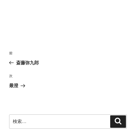
投
前
前
稿
の
斎藤弥九郎
ナ
投
ビ
稿
次
次
ゲ
の
最澄
投
ー
稿
シ
ョ
ン
検
検
索
索: