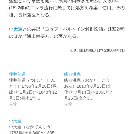
藍塾という家塾を開いて漢蘭の両医学を教授。文政5年
(1822年)のコレラ流行に際しては処方を考案、使用。その
後、長州藩医となる。
中天遊
との共訳『ヨセフ・バルへイン解剖図譜』(1822年)
のほか『海上備要方』の著がある。
出典: 朝日新聞社｢日本歴史人物辞典｣
坪井信道
緒方洪庵
坪井信道（つぼい しん
緒方洪庵（おがた こう
どう）1795年2月20日(寛
あん）1810年8月13日(文
政7年1月2日)〜1848年12
化7年7月14日)〜1863年7
月3日(嘉永1年…
月25日(文久3…
人物
人物
中天遊
中天遊（なかてんゆう）
1783年(天明3年)〜1835