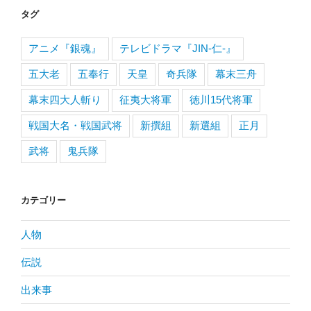
タグ
アニメ『銀魂』
テレビドラマ『JIN-仁-』
五大老
五奉行
天皇
奇兵隊
幕末三舟
幕末四大人斬り
征夷大将軍
徳川15代将軍
戦国大名・戦国武将
新撰組
新選組
正月
武将
鬼兵隊
カテゴリー
人物
伝説
出来事